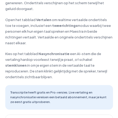
genereren. Ondertitels verschijnen op het scherm terwijl het
geluid doorgaat.
Open het tabblad
Vertalen
om realtime vertaalde ondertitels
toe te voegen, inclusief een
tweerichtings
modus waarbij twee
personen elk hun eigen taal spreken en Maestra in beide
richtingen vertaalt. Vertaalde en originele ondertitels verschijnen
naast elkaar.
Kies op het tabblad
Nasynchronisatie
een AI-stem die de
vertaling hardop voorleest terwijl je praat, of schakel
stemklonen
in om je eigen stem in de vertaalde taal te
reproduceren. De stem klinkt gelijktijdig met de spreker, terwijl
ondertitels zichtbaar blijven.
Transcriptie heeft gratis en Pro-versies. Live vertaling en
nasynchronisatie vereisen een betaald abonnement, maar je kunt
ze eerst gratis uitproberen.