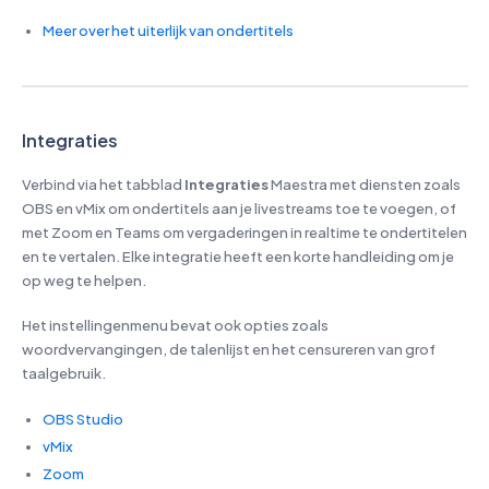
Meer over het uiterlijk van ondertitels
Integraties
Verbind via het tabblad
Integraties
Maestra met diensten zoals
OBS en vMix om ondertitels aan je livestreams toe te voegen, of
met Zoom en Teams om vergaderingen in realtime te ondertitelen
en te vertalen. Elke integratie heeft een korte handleiding om je
op weg te helpen.
Het instellingenmenu bevat ook opties zoals
woordvervangingen, de talenlijst en het censureren van grof
taalgebruik.
OBS Studio
vMix
Zoom