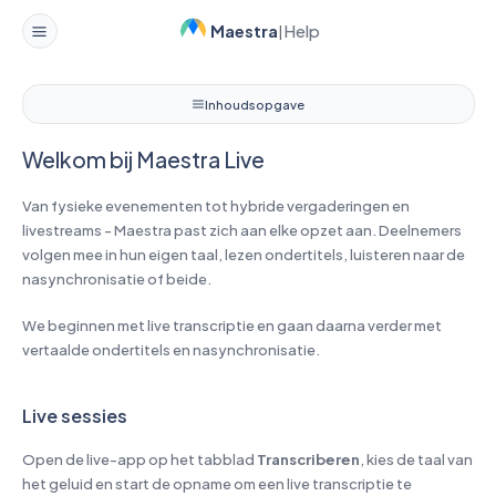
Maestra
Help
|
Welkom bij Maestra Live
Inhoudsopgave
Welkom bij Maestra Live
Van fysieke evenementen tot hybride vergaderingen en
livestreams - Maestra past zich aan elke opzet aan. Deelnemers
volgen mee in hun eigen taal, lezen ondertitels, luisteren naar de
nasynchronisatie of beide.
We beginnen met live transcriptie en gaan daarna verder met
vertaalde ondertitels en nasynchronisatie.
Live sessies
Open de live-app op het tabblad
Transcriberen
, kies de taal van
het geluid en start de opname om een live transcriptie te