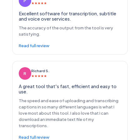
P
★
★
★
★
★
Excellent software for transcription, subtitle
and voice over services.
The accuracy of the output from the tool is very
satisfying.
Read full review
Richard S.
R
★
★
★
★
★
A great tool that's fast, efficient and easy to
use.
The speed and ease of uploading and transcribing
captions in so many different languages is what I
love most about this tool. I also love that I can
download an immediate text file of my
transcriptions.
Read full review