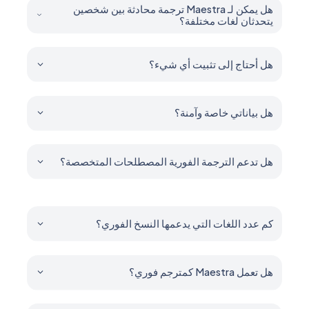
الفعلي.
هل يمكن لـ Maestra ترجمة محادثة بين شخصين
يتحدثان لغات مختلفة؟
نعم. تتعامل مع المحادثات متعددة اللغات والكلام المختلط والحوار
الثنائي.
هل أحتاج إلى تثبيت أي شيء؟
لا. تعمل Maestra بالكامل في المتصفح.
هل بياناتي خاصة وآمنة؟
نعم. تبقى جلساتك خاصة ما لم تختر مشاركتها.
هل تدعم الترجمة الفورية المصطلحات المتخصصة؟
نعم. أضف المصطلحات المتخصصة بمجالك والأسماء والمفردات
التقنية إلى القاموس ليتم نسخها بدقة.
كم عدد اللغات التي يدعمها النسخ الفوري؟
تدعم Maestra أكثر من 125 لغة للنسخ والترجمة الصوتية.
هل تعمل Maestra كمترجم فوري؟
نعم. تستمع Maestra وتنسخ وتترجم كلامك فورًا. يمكنها أيضًا نطق
الترجمة بصوت عالٍ.