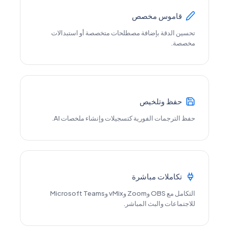
قاموس مخصص
تحسين الدقة بإضافة مصطلحات متخصصة أو استبدالات
مخصصة.
حفظ وتلخيص
حفظ الترجمات الفورية كتسجيلات وإنشاء ملخصات AI.
تكاملات مباشرة
التكامل مع OBS وZoom وvMix وMicrosoft Teams
للاجتماعات والبث المباشر.