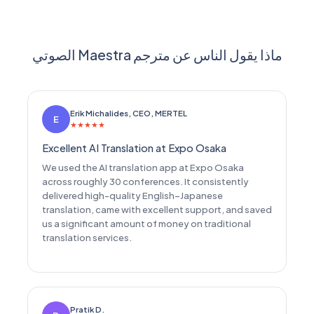
ماذا يقول الناس عن مترجم Maestra الصوتي
Erik Michalides, CEO, MERTEL
E
★
★
★
★
★
Excellent AI Translation at Expo Osaka
We used the AI translation app at Expo Osaka
across roughly 30 conferences. It consistently
delivered high-quality English–Japanese
translation, came with excellent support, and saved
us a significant amount of money on traditional
translation services.
Pratik D.