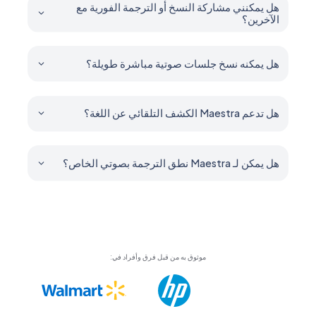
هل يمكنني مشاركة النسخ أو الترجمة الفورية مع
الآخرين؟
نعم. يمكنك مشاركة رابط أو رمز QR ليتمكن الآخرون من متابعة
الترجمة في الوقت الفعلي.
هل يمكنه نسخ جلسات صوتية مباشرة طويلة؟
نعم. صُممت Maestra للجلسات الطويلة، ويمكنها نسخ وترجمة
الصوت باستمرار لساعات دون انقطاع، مما يجعلها مثالية
للمحاضرات والاجتماعات والمؤتمرات والفعاليات التي تستمر
هل تدعم Maestra الكشف التلقائي عن اللغة؟
طوال اليوم.
نعم. يمكن لـ Maestra اكتشاف اللغة المنطوقة تلقائيًا.
هل يمكن لـ Maestra نطق الترجمة بصوتي الخاص؟
نعم. يمكن للمترجم تشغيل الترجمات الصوتية تلقائيًا باستخدام
أصوات AI أو صوتك المستنسخ.
موثوق به من قبل فرق وأفراد في: