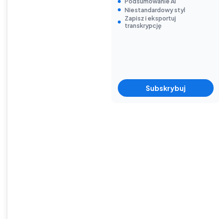
Podsumowanie AI
Niestandardowy styl
Zapisz i eksportuj
transkrypcję
Subskrybuj