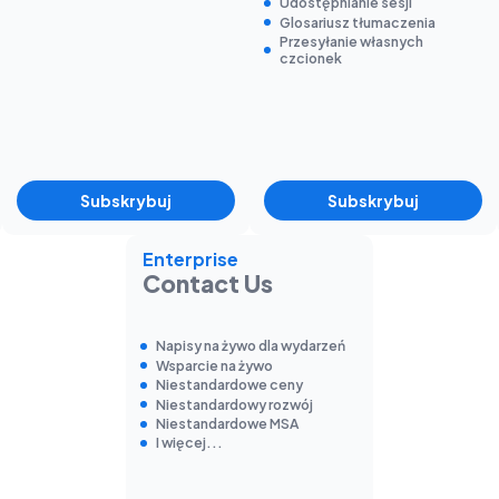
Udostępnianie sesji
Glosariusz tłumaczenia
Przesyłanie własnych
czcionek
Subskrybuj
Subskrybuj
Enterprise
Contact Us
Napisy na żywo dla wydarzeń
Wsparcie na żywo
Niestandardowe ceny
Niestandardowy rozwój
Niestandardowe MSA
I więcej...