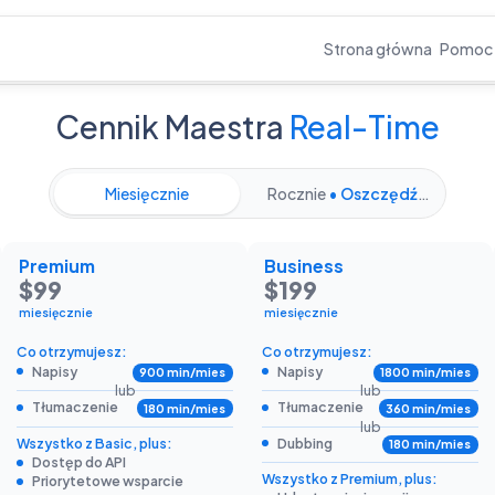
Strona główna
Pomoc
Cennik Maestra
Real-Time
Miesięcznie
Rocznie
• Oszczędź 20%
Premium
Business
$99
$199
miesięcznie
miesięcznie
Co otrzymujesz:
Co otrzymujesz:
Napisy
Napisy
900 min/mies
1800 min/mies
lub
lub
Tłumaczenie
Tłumaczenie
180 min/mies
360 min/mies
lub
Wszystko z Basic, plus:
Dubbing
180 min/mies
Dostęp do API
Wszystko z Premium, plus:
Priorytetowe wsparcie