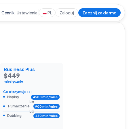
Cennik
Ustawienia
PL
Zaloguj
Zacznij za darmo
Business Plus
$449
miesięcznie
Co otrzymujesz:
Napisy
4500 min/mies
lub
Tłumaczenie
900 min/mies
lub
Dubbing
450 min/mies