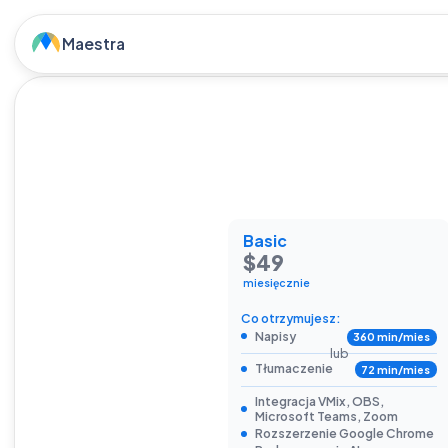
Maestra
Basic
$49
miesięcznie
Co otrzymujesz:
Napisy
360 min/mies
lub
Tłumaczenie
72 min/mies
Integracja VMix, OBS,
Microsoft Teams, Zoom
Rozszerzenie Google Chrome