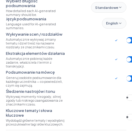
Wybierz długość
podsumowania
Standardowe
How detailed each AI-generated
summary should be.
Język podsumowania
English
Language used for AI-generated
summaries.
Wykrywanie scen / rozdziałów
Automatycznie wykrywaj zmiany
tematu i dziel treść na nazwane
rozdziały ze znacznikami czasu.
Ekstrakcja elementów działania
Automatycznie pobieraj każde
zadanie, właściciela i termin z
transkrypcji.
Podsumowanie na mówcę
Generuj osobiste podsumowanie dla
każdego uczestnika — co powiedzieli,
czym się zajmują.
Śledzenie nastrojów i tonu
Wykrywaj momenty niezgody, silnej
zgody lub niskiego zaangażowania ze
znacznikami czasu.
Kluczowe tematy i słowa
kluczowe
Wydobądź główne tematy i wyodrębnij
przeszukiwalne tagi słów kluczowych.