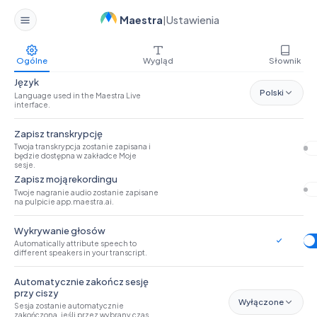
Maestra
Ustawienia
|
Ogólne
Wygląd
Słownik
Język
Polski
Language used in the Maestra Live
interface.
Zapisz transkrypcję
Twoja transkrypcja zostanie zapisana i
będzie dostępna w zakładce Moje
sesje.
Zapisz moją rekordingu
Twoje nagranie audio zostanie zapisane
na pulpicie app.maestra.ai.
Wykrywanie głosów
Automatically attribute speech to
different speakers in your transcript.
Automatycznie zakończ sesję
przy ciszy
Wyłączone
Sesja zostanie automatycznie
zakończona, jeśli przez wybrany czas