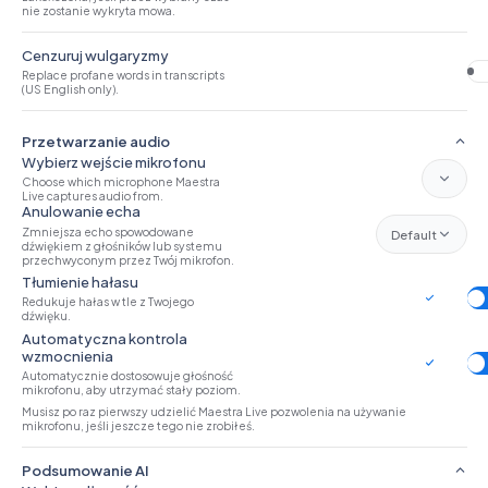
nie zostanie wykryta mowa.
Cenzuruj wulgaryzmy
Replace profane words in transcripts
(US English only).
Przetwarzanie audio
Wybierz wejście mikrofonu
Choose which microphone Maestra
Live captures audio from.
Anulowanie echa
Zmniejsza echo spowodowane
Default
dźwiękiem z głośników lub systemu
przechwyconym przez Twój mikrofon.
Tłumienie hałasu
Redukuje hałas w tle z Twojego
dźwięku.
Automatyczna kontrola
wzmocnienia
Automatycznie dostosowuje głośność
mikrofonu, aby utrzymać stały poziom.
Musisz po raz pierwszy udzielić Maestra Live pozwolenia na używanie
mikrofonu, jeśli jeszcze tego nie zrobiłeś.
Podsumowanie AI