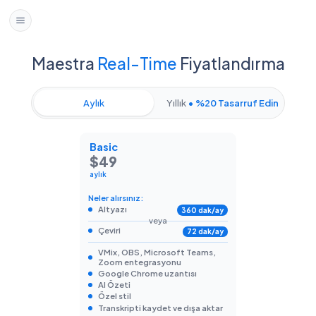
Maestra
Real-Time
Fiyatlandırma
Aylık
Yıllık
• %20 Tasarruf Edin
Basic
$49
aylık
Neler alırsınız:
Altyazı
360 dak/ay
veya
Çeviri
72 dak/ay
VMix, OBS, Microsoft Teams,
Zoom entegrasyonu
Google Chrome uzantısı
AI Özeti
Özel stil
Transkripti kaydet ve dışa aktar