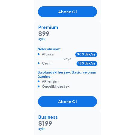
Abone Ol
Premium
$99
aylık
Neler alırsınız:
Altyazı
900 dak/ay
veya
Çeviri
180 dak/ay
Şu plandaki her şey: Basic, ve onun
üzerine:
API erişimi
Öncelikli destek
Abone Ol
Business
$199
aylık