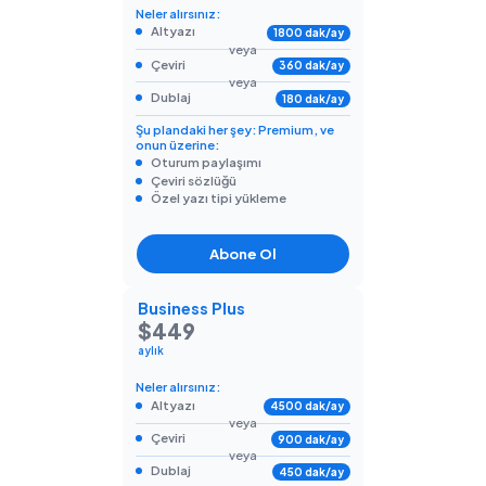
Neler alırsınız:
Altyazı
1800 dak/ay
veya
Çeviri
360 dak/ay
veya
Dublaj
180 dak/ay
Şu plandaki her şey: Premium, ve
onun üzerine:
Oturum paylaşımı
Çeviri sözlüğü
Özel yazı tipi yükleme
Abone Ol
Business Plus
$449
aylık
Neler alırsınız:
Altyazı
4500 dak/ay
veya
Çeviri
900 dak/ay
veya
Dublaj
450 dak/ay