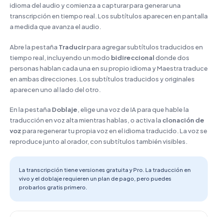
idioma del audio y comienza a capturar para generar una
transcripción en tiempo real. Los subtítulos aparecen en pantalla
a medida que avanza el audio.
Abre la pestaña
Traducir
para agregar subtítulos traducidos en
tiempo real, incluyendo un modo
bidireccional
donde dos
personas hablan cada una en su propio idioma y Maestra traduce
en ambas direcciones. Los subtítulos traducidos y originales
aparecen uno al lado del otro.
En la pestaña
Doblaje
, elige una voz de IA para que hable la
traducción en voz alta mientras hablas, o activa la
clonación de
voz
para regenerar tu propia voz en el idioma traducido. La voz se
reproduce junto al orador, con subtítulos también visibles.
La transcripción tiene versiones gratuita y Pro. La traducción en
vivo y el doblaje requieren un plan de pago, pero puedes
probarlos gratis primero.