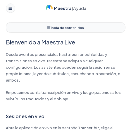
Maestra
Ayuda
|
Bienvenido a Maestra Live
Tabla de contenidos
Bienvenido a Maestra Live
Desde eventos presenciales hasta reuniones híbridas y
transmisiones en vivo, Maestra se adapta a cualquier
configuración. Los asistentes pueden seguir la sesión en su
propio idioma, leyendo subtítulos, escuchando la narración, o
ambos.
Empecemos con la transcripción en vivo y luego pasemos a los
subtítulos traducidos y el doblaje.
Sesiones en vivo
Abre la aplicación en vivo en la pestaña
Transcribir
, elige el