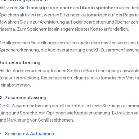
Aktivieren Sie
Transkript speichern
und
Audio speichern
unter den 
Speichern aktiviert ist, werden Sitzungen automatisch auf der Regist
Bewahren Sie sie zur Archivierung auf oder bearbeiten und übersetzen S
Maestra. Zum Speichern ist ein angemeldetes Konto erforderlich.
Die allgemeinen Einstellungen umfassen außerdem das Zensieren anst
Sprechererkennung, die Audioverarbeitung und KI-Zusammenfassun
Audioverarbeitung
Mit der Audioverarbeitung können Sie Ihren Mikrofoneingang auswähl
Echounterdrückung, Rauschunterdrückung und automatischer Verstär
feinabstimmen.
KI-Zusammenfassung
Die KI-Zusammenfassung erstellt automatisch eine Sitzungszusamme
Länge und Sprache, mit Optionen wie Kapitelerkennung, Extraktion v
und Markierung von Schlüsselthemen.
Speichern & Aufnahmen