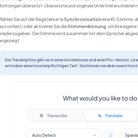
Richtungen übersetzt. Übersetzte und originale Untertitel erscheinen
Wählen Sie auf der Registerkarte
Synchronisation
eine KI-Stimme, d
laut vorliest, oder aktivieren Sie die
Stimmenklonung
, um Ihre eigen
wiederzugeben. Die Stimme wird zusammen mit dem Sprecher abgespie
angezeigt.
Die Transkription gibt es in einer kostenlosen und einer Pro-Version. 
erfordern einen kostenpflichtigen Tarif, Sie können sie aber zuerst kos