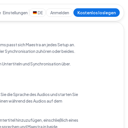
e
Einstellungen
DE
Anmelden
Kostenlos loslegen
ams passt sich Maestra an jedes Setup an.
, der Synchronisation zuhören oder beides.
 Untertiteln und Synchronisation über.
 Sie die Sprache des Audios und starten Sie
cheinen während des Audios auf dem
ntertitel hinzuzufügen, einschließlich eines
e sprechen und Maestra in beide