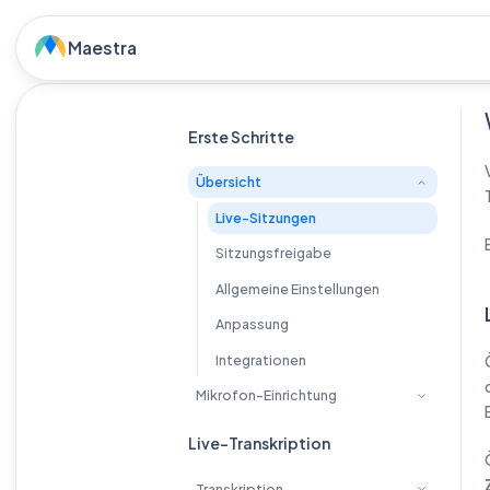
Maestra
Willkommen bei Mae
Erste Schritte
Übersicht
Live-Sitzungen
Sitzungsfreigabe
Allgemeine Einstellungen
Anpassung
Integrationen
Mikrofon-Einrichtung
Live-Transkription
Transkription