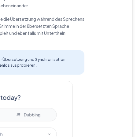
 nebeneinander.
ie die Übersetzung während des Sprechens
e Stimme in der übersetzten Sprache
lt und ebenfalls mit Untertiteln
Live-Übersetzung und Synchronisation
tenlos ausprobieren.