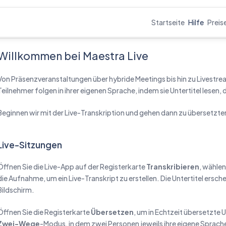
Startseite
Hilfe
Preis
stra Live
Willkommen bei Maestra Live
Von Präsenzveranstaltungen über hybride Meetings bis hin zu Livestre
Teilnehmer folgen in ihrer eigenen Sprache, indem sie Untertitel lesen
Beginnen wir mit der Live-Transkription und gehen dann zu übersetzten
Live-Sitzungen
Öffnen Sie die Live-App auf der Registerkarte
Transkribieren
, wählen
die Aufnahme, um ein Live-Transkript zu erstellen. Die Untertitel ers
Bildschirm.
Öffnen Sie die Registerkarte
Übersetzen
, um in Echtzeit übersetzte U
Zwei-Wege
-Modus, in dem zwei Personen jeweils ihre eigene Sprach