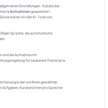
allgemeinen Einstellungen. Sobald das
erkarte
Aufnahmen
gespeichert.
ie sie weiter mit den KI-Tools von
ößiger Sprache, die automatische
gen.
en und die Aufnahme mit
kungsregelung für sauberere Transkripte
nfassung in der von Ihnen gewählten
on Aufgaben, Kurzberichten pro Sprecher